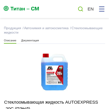
EN
Продукция
Автохимия и автокосметика
Стеклоомывающие
жидкости
Смазки
Описание
Документация
Масла
Автохимия и автокосметика
Бытовая химия
Антисептики
Стеклоомывающая жидкость AUTOEXPRESS
-20С (ПЭНД)