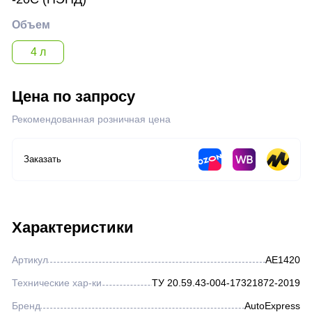
Жидкости для розжига
Объем
4 л
Нефтегазовая отрасль
Цена по запросу
Металлургическая отрасль
Рекомендованная розничная цена
Железнодорожная отрасль
Заказать
Горнодобывающая отрасль
Аэрозоли
Характеристики
Артикул
AE1420
Герметик автомобильный
Технические хар-ки
ТУ 20.59.43-004-17321872-2019
Бренд
AutoExpress
Прочее