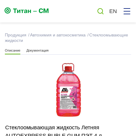
EN
Продукция
Автохимия и автокосметика
Стеклоомывающие
жидкости
Смазки
Описание
Документация
Масла
Автохимия и автокосметика
Бытовая химия
Антисептики
Стеклоомывающая жидкость Летняя
AUTOEXPRESS BUBLE GUM ПЭТ 4 л