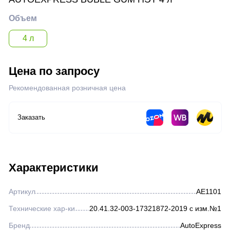
Жидкости для розжига
Объем
4 л
Нефтегазовая отрасль
Цена по запросу
Металлургическая отрасль
Рекомендованная розничная цена
Железнодорожная отрасль
Заказать
Горнодобывающая отрасль
Аэрозоли
Характеристики
Артикул
AE1101
Герметик автомобильный
Технические хар-ки
20.41.32-003-17321872-2019 с изм.№1
Бренд
AutoExpress
Прочее