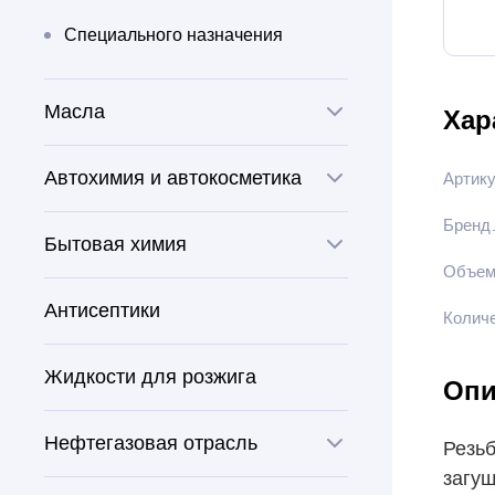
Специального назначения
Масла
Хар
Моторные
Автохимия и автокосметика
Артик
Трансмиссионные
Автошампуни
Бренд
Бытовая химия
Гидравлические
Объе
Антизапотеватели
Дистиллированная вода
Антисептики
ГУР
Количе
Антидождь
Жидкое мыло
Специального назначения
Жидкости для розжига
Антифризы, тосолы
Опи
Очистители стекол и зеркал
AUS 32
Нефтегазовая отрасль
Средства для мытья посуды
Резьб
загущ
Очистители
Смазки
Средства для очистки жировых