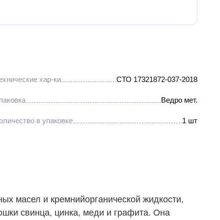
ехнические хар-ки
СТО 17321872-037-2018
паковка
Ведро мет.
оличество в упаковке
1 шт
ных масел и кремнийорганической жидкости,
шки свинца, цинка, меди и графита. Она