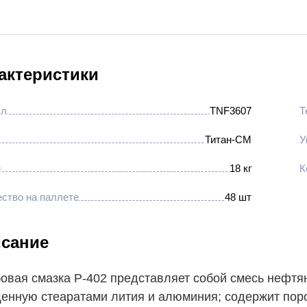
актеристики
ул
TNF3607
Т
Титан-СМ
У
м
18 кг
К
ство на паллете
48 шт
сание
овая смазка Р-402 представляет собой смесь нефтя
енную стеаратами лития и алюминия; содержит поро