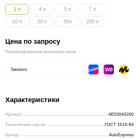
Жидкости для розжига
1 л
4 л
5 л
7 л
10 л
20 л
30л
205 л
Нефтегазовая отрасль
Цена по запросу
Металлургическая отрасль
Рекомендованная розничная цена
Железнодорожная отрасль
Заказать
Горнодобывающая отрасль
Характеристики
Аэрозоли
Артикул
AE03040200
Герметик автомобильный
Технические хар-ки
ГОСТ 1510-84
Бренд
AutoExpress
Прочее