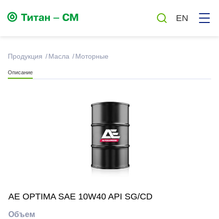
EN
Продукция
Масла
Моторные
Описание
Смазки
Масла
Автохимия и автокосметика
Бытовая химия
AE OPTIMA SAE 10W40 API SG/CD
Антисептики
Объем