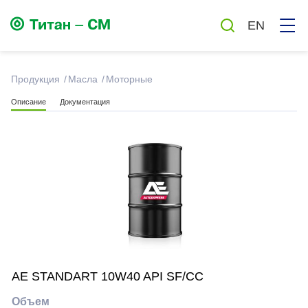
EN
Продукция
Масла
Моторные
Описание
Документация
Смазки
Масла
Автохимия и автокосметика
Бытовая химия
AE STANDART 10W40 API SF/CC
Антисептики
Объем