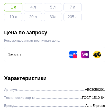
Жидкости для розжига
1 л
4 л
5 л
7 л
10 л
20 л
30л
205 л
Нефтегазовая отрасль
Цена по запросу
Металлургическая отрасль
Рекомендованная розничная цена
Железнодорожная отрасль
Заказать
Горнодобывающая отрасль
Характеристики
Аэрозоли
Артикул
AE03050201
Герметик автомобильный
Технические хар-ки
ГОСТ 1510-84
Бренд
AutoExpress
Прочее