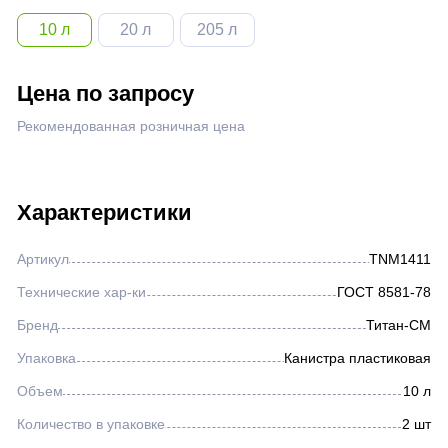
Жидкости для розжига
10 л
20 л
205 л
Нефтегазовая отрасль
Цена по запросу
Рекомендованная розничная цена
Металлургическая отрасль
Железнодорожная отрасль
Характеристики
Горнодобывающая отрасль
Артикул
TNМ1411
Технические хар-ки
ГОСТ 8581-78
Аэрозоли
Бренд
Титан-СМ
Упаковка
Канистра пластиковая
Герметик автомобильный
Объем
10 л
Количество в упаковке
2 шт
Прочее