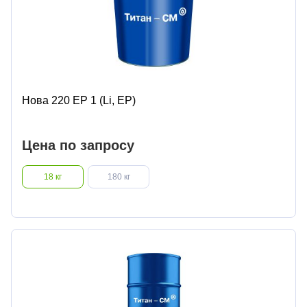
Нова 220 EP 1 (Li, EP)
Цена по запросу
18 кг
180 кг