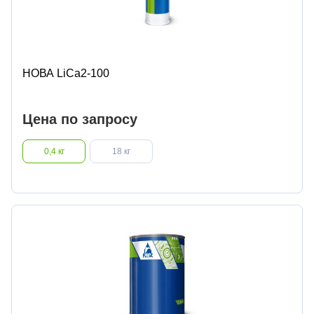
НОВА LiCa2-100
Цена по запросу
0,4 кг
18 кг