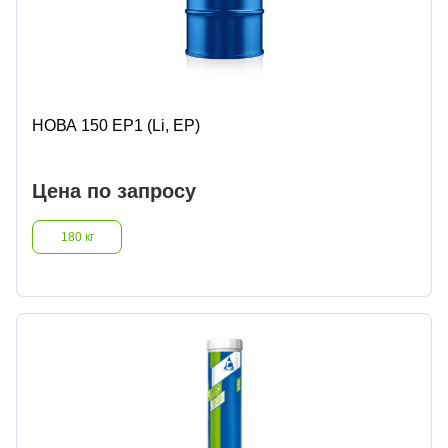
НОВА 150 EP1 (Li, EP)
Цена по запросу
180 кг