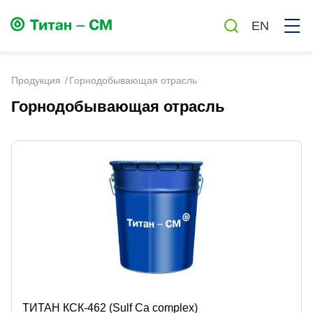
EN
Продукция
Горнодобывающая отрасль
Горнодобывающая отрасль
Смазки
Масла
Автохимия и автокосметика
Бытовая химия
Антисептики
ТИТАН КСК-462 (Sulf Ca complex)