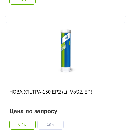
НОВА УЛЬТРА-150 EP2 (Li, MoS2, EP)
Цена по запросу
0,4 кг
18 кг