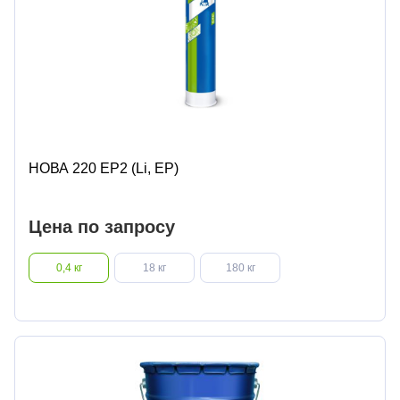
НОВА 220 EP2 (Li, EP)
Цена по запросу
0,4 кг
18 кг
180 кг