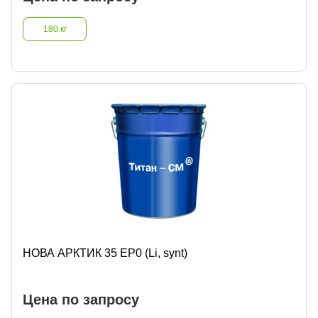
180 кг
НОВА АРКТИК 35 EP0 (Li, synt)
Цена по запросу