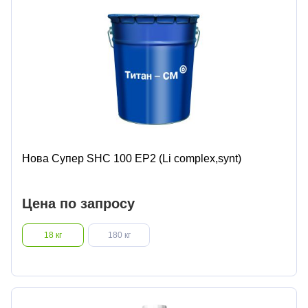
Нова Супер SHC 100 EP2 (Li complex,synt)
Цена по запросу
18 кг
180 кг