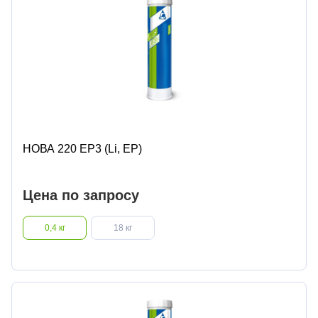
НОВА 220 EP3 (Li, EP)
Цена по запросу
0,4 кг
18 кг