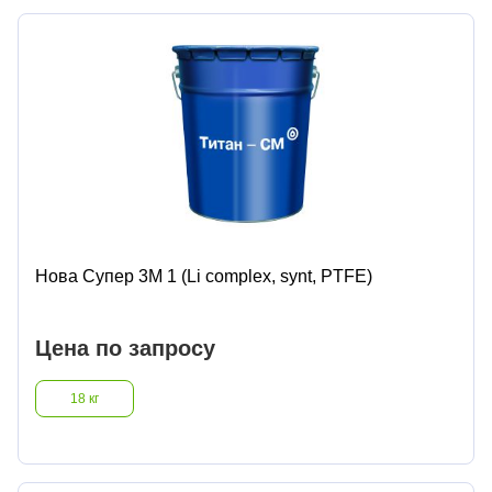
Нова Супер 3М 1 (Li complex, synt, PTFE)
Цена по запросу
18 кг