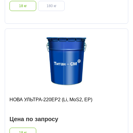
18 кг
180 кг
НОВА УЛЬТРА-220EP2 (Li, MoS2, EP)
Цена по запросу
18 кг